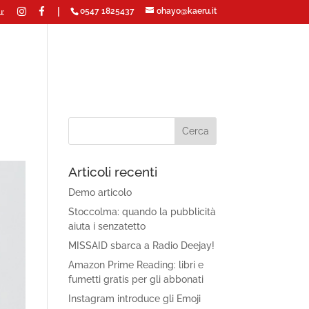
|
0547 1825437
ohayo@kaeru.it
u:
Articoli recenti
Demo articolo
Stoccolma: quando la pubblicità
aiuta i senzatetto
MISSAID sbarca a Radio Deejay!
Amazon Prime Reading: libri e
fumetti gratis per gli abbonati
Instagram introduce gli Emoji