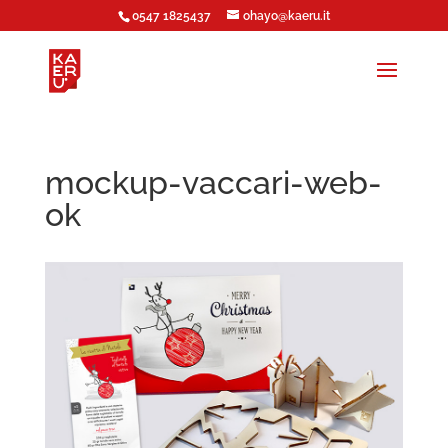
0547 1825437
ohayo@kaeru.it
mockup-vaccari-web-
ok