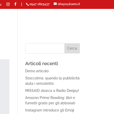
|
0547 1825437
ohayo@kaeru.it
u:
Articoli recenti
Demo articolo
Stoccolma: quando la pubblicità
aiuta i senzatetto
MISSAID sbarca a Radio Deejay!
Amazon Prime Reading: libri e
fumetti gratis per gli abbonati
Instagram introduce gli Emoji