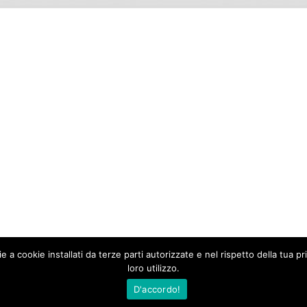
zie a cookie installati da terze parti autorizzate e nel rispetto della tua
loro utilizzo.
D'accordo!