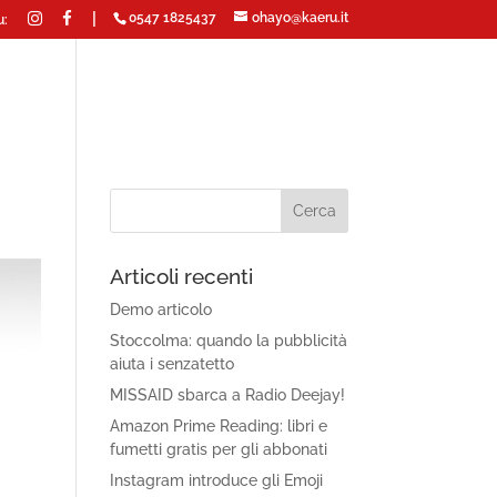
|
0547 1825437
ohayo@kaeru.it
u:
Articoli recenti
Demo articolo
Stoccolma: quando la pubblicità
aiuta i senzatetto
MISSAID sbarca a Radio Deejay!
Amazon Prime Reading: libri e
fumetti gratis per gli abbonati
Instagram introduce gli Emoji