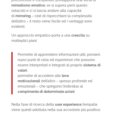
preconcette è complesso, presuppone una sorta di
mimetismo
emotivo
; se si supera però questo
ostacolo e ci si lascia andare alla capacità
di
mirroring
– cioè di rispecchiare la complessità
dell’altro – il resto viene facile ed i vantaggi sono
evidenti.
Un approccio empatico porta a una
crescita
su
molteplici piani:
Permette di apprendere informazioni utili, pensieri,
nuovi punti di vista ed esperienze che possono
essere interpretati e integrati al proprio
sistema
di
valori
;
permette di accedere alle
leve
motivazionali
dell’altro – spesso profonde ed
emozionali – che spingono l’individuo al
compimento di determinate azioni
Nella fase di ricerca della
user experience
l’empatia
viene quindi adottata nella sua accezione più positiva: