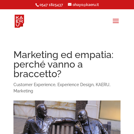
0547 1825437
ohayo@kaeru.it
Marketing ed empatia:
perché vanno a
braccetto?
Customer Experience
,
Experience Design
,
KAERU
,
Marketing