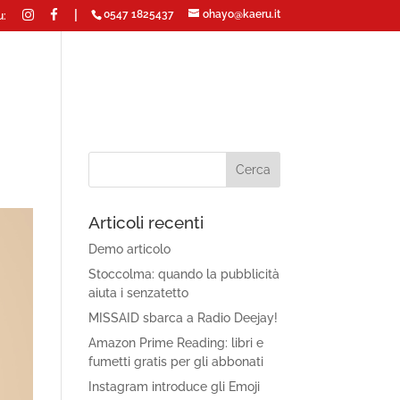
|
0547 1825437
ohayo@kaeru.it
u:
Articoli recenti
Demo articolo
Stoccolma: quando la pubblicità
aiuta i senzatetto
MISSAID sbarca a Radio Deejay!
Amazon Prime Reading: libri e
fumetti gratis per gli abbonati
Instagram introduce gli Emoji