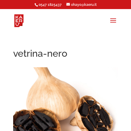
0547 1825437
ohayo@kaeru.it
vetrina-nero