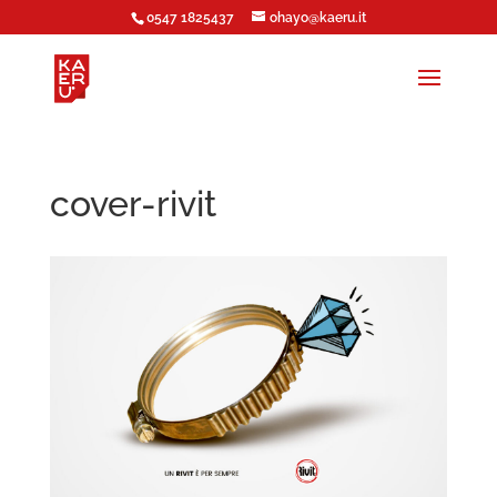
0547 1825437
ohayo@kaeru.it
cover-rivit