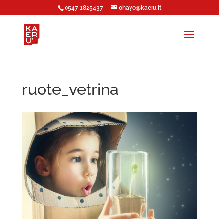
0547 1825437
ohayo@kaeru.it
ruote_vetrina