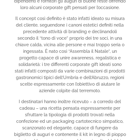
dipendenti e fornitori gli auguri di buone feste offrendo
loro alcuni corporate gift pensati per l’occasione.
Il concept così definito è stato infatti ideato su misura
del cliente, seguendone i canoni estetici definiti nella
precedente attività di branding e declinandoli
secondo il “tono di voce” proprio dei tre soci, in una
chiave calda, vicina alle persone e mai troppo seria o
ingessata. È nato così “Assembla il Natale”, un
progetto capace di unire awareness, regalistica e
solidarietà: i tre differenti corporate gift ideati sono
stati infatti composti da varie combinazioni di prodotti
gastronomici tipici dell’Umbria e dell’Abruzzo, regioni
scelte espressamente con l’obiettivo di aiutare le
aziende colpite dal terremoto.
I destinatari hanno inoltre ricevuto – a corredo del
cadeau – una ricetta pensata espressamente per
sfruttare la tipologia di prodotti trovati nella
confezione ed un packaging cartotecnico simpatico,
scanzonato ed elegante, capace di fungere da
biglietto di auguri e contenente il kit in legno di pioppo