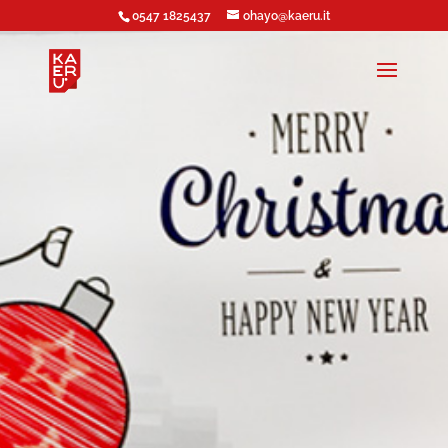
0547 1825437
ohayo@kaeru.it