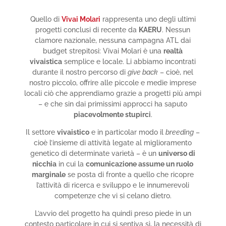
Quello di
Vivai Molari
rappresenta uno degli ultimi
progetti conclusi di recente da
KAERU
. Nessun
clamore nazionale, nessuna campagna ATL dai
budget strepitosi: Vivai Molari è una
realtà
vivaistica
semplice e locale. Li abbiamo incontrati
durante il nostro percorso di
give back
– cioè, nel
nostro piccolo, offrire alle piccole e medie imprese
locali ciò che apprendiamo grazie a progetti più ampi
– e che sin dai primissimi approcci ha saputo
piacevolmente stupirci
.
Il settore
vivaistico
e in particolar modo il
breeding
–
cioè l’insieme di attività legate al miglioramento
genetico di determinate varietà – è un
universo di
nicchia
in cui la
comunicazione assume un ruolo
marginale
se posta di fronte a quello che ricopre
l’attività di ricerca e sviluppo e le innumerevoli
competenze che vi si celano dietro.
L’avvio del progetto ha quindi preso piede in un
contesto particolare in cui si sentiva sì, la necessità di