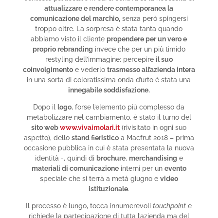
attualizzare e rendere contemporanea la
comunicazione del marchio,
senza però spingersi
troppo oltre. La sorpresa è stata tanta quando
abbiamo visto il cliente
propendere per un vero e
proprio rebranding
invece che per un più timido
restyling dell’immagine: percepire
il suo
coinvolgimento
e vederlo
trasmesso all’azienda intera
in una sorta di coloratissima onda d’urto è stata una
innegabile soddisfazione.
Dopo il
logo
, forse l’elemento più complesso da
metabolizzare nel cambiamento, è stato il turno del
sito web
www.vivaimolari.it
(rivisitato in ogni suo
aspetto), dello
stand fieristico
a Macfrut 2018 – prima
occasione pubblica in cui è stata presentata la nuova
identità -, quindi di
brochure
,
merchandising
e
materiali di comunicazione
interni per un
evento
speciale che si terrà a metà giugno e
video
istituzionale
.
Il processo è lungo, tocca innumerevoli
touchpoint
e
richiede la partecipazione di tutta l’azienda ma del