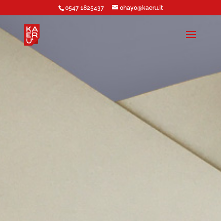
0547 1825437
ohayo@kaeru.it