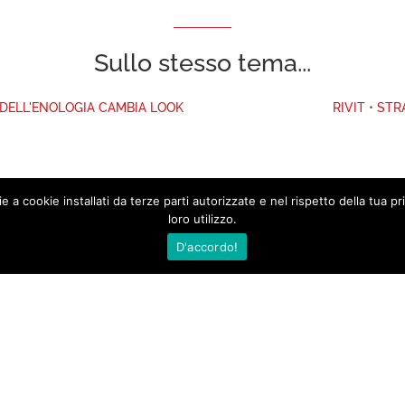
Sullo stesso tema...
 DELL'ENOLOGIA CAMBIA LOOK
RIVIT • ST
zie a cookie installati da terze parti autorizzate e nel rispetto della tua
loro utilizzo.
D'accordo!