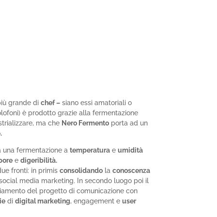
iù grande di
chef –
siano essi amatoriali o
lofoni) è prodotto grazie alla fermentazione
strializzare, ma che
Nero Fermento
porta ad un
o
.
e a una fermentazione a
temperatura
e
umidità
pore
e
digeribilità.
ue fronti: in primis
consolidando
la
conoscenza
social media marketing. In secondo luogo poi il
avviamento del progetto di comunicazione con
ie
di
digital marketing
, engagement e
user