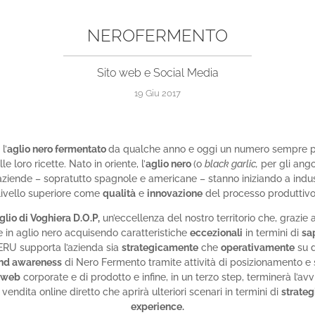
NEROFERMENTO
Sito web e Social Media
19 Giu 2017
l’
aglio nero fermentato
da qualche anno e oggi un numero sempre p
e loro ricette. Nato in oriente, l’
aglio nero
(o
black garlic,
per gli ango
e aziende – sopratutto spagnole e americane – stanno iniziando a indu
livello superiore come
qualità
e
innovazione
del processo produttiv
glio di Voghiera D.O.P,
un’eccellenza del nostro territorio che, grazi
 in aglio nero acquisendo caratteristiche
eccezionali
in termini di
sa
AERU supporta l’azienda sia
strategicamente
che
operativamente
su d
nd awareness
di Nero Fermento tramite attività di posizionamento e 
o web
corporate e di prodotto e infine, in un terzo step, terminerà l’
 vendita online diretto che aprirà ulteriori scenari in termini di
strateg
experience.