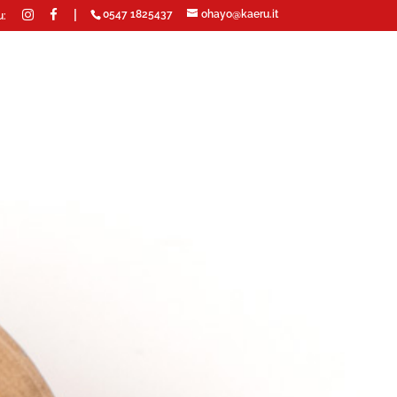
|
0547 1825437
ohayo@kaeru.it
u: