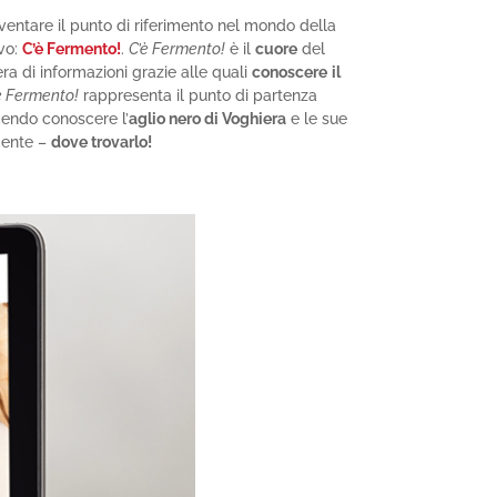
entare il punto di riferimento nel mondo della
vo:
C’è Fermento!
.
C’è Fermento!
è il
cuore
del
era di informazioni grazie alle quali
conoscere
il
è Fermento!
rappresenta il punto di partenza
cendo conoscere l’
aglio nero di Voghiera
e le sue
mente –
dove trovarlo!