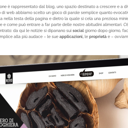
one è rappresentato dal blog, uno spazio destinato a crescere e a div
o di web abbiamo scelto un gioco di parole semplice quanto evocati
ta nella testa della pagina e dietro la quale si cela una preziosa mini
e come può entrare a far parte delle nostre abitudini alimentari.
C’
trato: da qui le notizie si dipanano sui
social
giorno dopo giorno, fa
emplice alla più audace – le sue
applicazioni,
le
proprietà
e – ovvia