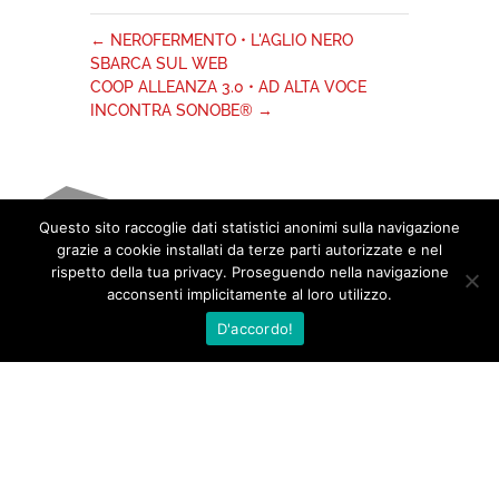
←
NEROFERMENTO • L'AGLIO NERO
SBARCA SUL WEB
COOP ALLEANZA 3.0 • AD ALTA VOCE
INCONTRA SONOBE®
→
Questo sito raccoglie dati statistici anonimi sulla navigazione
grazie a cookie installati da terze parti autorizzate e nel
rispetto della tua privacy. Proseguendo nella navigazione
acconsenti implicitamente al loro utilizzo.
D'accordo!