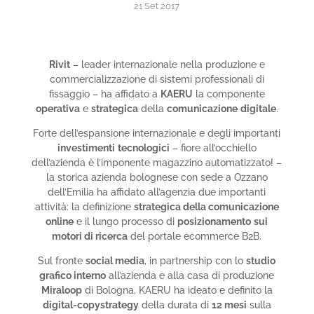
21 Set 2017
Rivit
– leader internazionale nella produzione e
commercializzazione di sistemi professionali di
fissaggio – ha affidato a
KAERU
la componente
operativa
e
strategica
della
comunicazione
digitale
.
Forte dell’espansione internazionale e degli importanti
investimenti
tecnologici
– fiore all’occhiello
dell’azienda è l’imponente magazzino automatizzato! –
la storica azienda bolognese con sede a Ozzano
dell’Emilia ha affidato all’agenzia due importanti
attività: la definizione
strategica della comunicazione
online
e il lungo processo di
posizionamento
sui
motori di ricerca
del portale ecommerce B2B.
Sul fronte
social media
, in partnership con lo
studio
grafico interno
all’azienda e alla casa di produzione
Miraloop
di Bologna, KAERU ha ideato e definito la
digital-copystrategy
della durata di
12 mesi
sulla