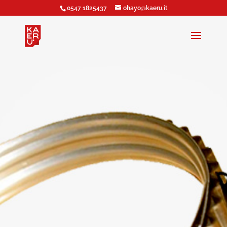
0547 1825437
ohayo@kaeru.it