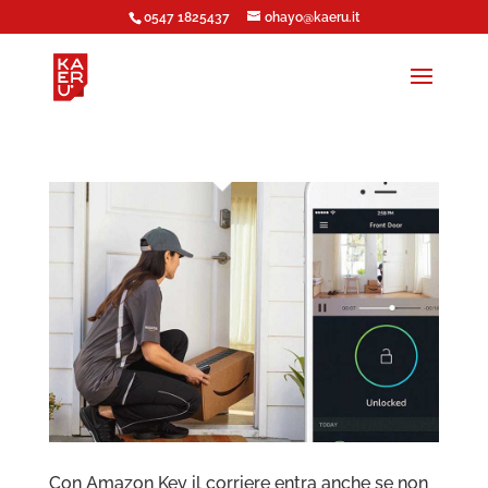
0547 1825437
ohayo@kaeru.it
Con Amazon Key il corriere entra anche se non