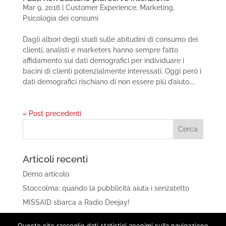
Mar 9, 2016
|
Customer Experience
,
Marketing
,
Psicologia dei consumi
Dagli albori degli studi sulle abitudini di consumo dei
clienti, analisti e marketers hanno sempre fatto
affidamento sui dati demografici per individuare i
bacini di clienti potenzialmente interessati. Oggi però i
dati demografici rischiano di non essere più d’aiuto....
« Post precedenti
Articoli recenti
Demo articolo
Stoccolma: quando la pubblicità aiuta i senzatetto
MISSAID sbarca a Radio Deejay!
Amazon Prime Reading: libri e fumetti gratis per gli
Questo sito raccoglie dati statistici anonimi sulla navigazione