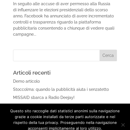
In seguito alle accuse di aver permesso alla Russia
di influenzare le elezioni presidenziali dello scorso
anno, Facebook ha annunciato di avere incrementato
controlli e trasparenza riguardo la piattaforma
pubblicitaria consentendo a chiunque di vedere quali
campagne...
Articoli recenti
Demo articolo
Stoccolma: quando la pubblicità aiuta i senzatetto
MISSAID sbarca a Radio Deejay!
Amazon Prime Reading: libri e fumetti gratis per gli
Questo sito raccoglie dati statistici anonimi sulla navigazione
abbonati
grazie a cookie installati da terze parti autorizzate e nel
Instagram introduce gli Emoji Slider
rispetto della tua privacy. Proseguendo nella navigazione
acconsenti implicitamente al loro utilizzo.