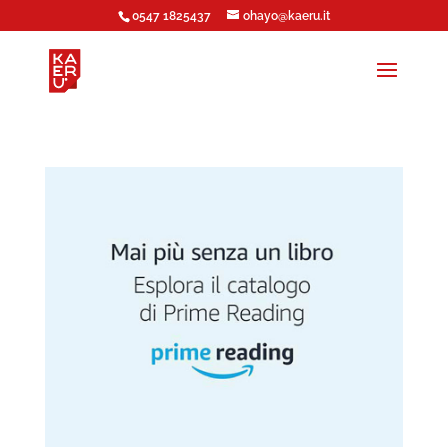
0547 1825437
ohayo@kaeru.it